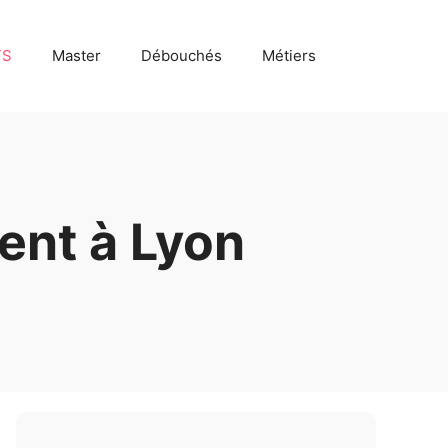
TS
Master
Débouchés
Métiers
ent à Lyon