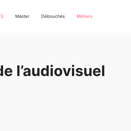
TS
Master
Débouchés
Métiers
e l’audiovisuel