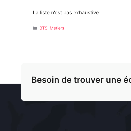
La liste n’est pas exhaustive…
Catégories
BTS
,
Métiers
Besoin de trouver une é